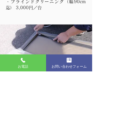
​・ブラインドクリーニング（幅
90cm
迄
）
3,000円／台
お電話
お問い合わせフォーム
【網戸 アミ張替え】
・基本料金
網戸本体（横幅80cm迄・
高さ180cm
迄）5,000円／枚
〈現地作業〉（ナイ
ロン製 色：グレー・黒）
・オプション
押えゴム交換 600円／枚