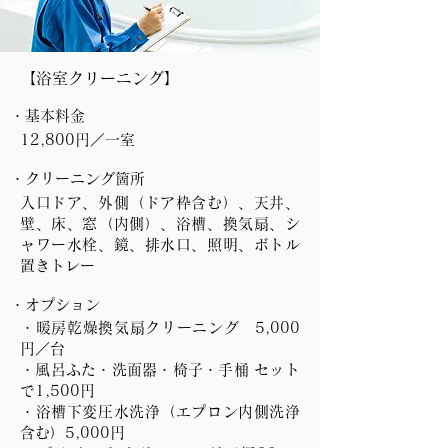
【浴室クリーニング】
・基本料金
12,800円／一室
・クリーニング箇所
入口ドア、外側（ドア枠含む）、天井、
壁、床、窓（内側）、浴槽、換気扇、シ
ャワー水栓、鏡、排水口、照明、ボトル
置きトレー
・オプション
・暖房乾燥換気扇クリーニング 5,000
円／台
​・風呂ふた・洗面器・椅子・手桶 セット
で1,500円
・浴槽下変圧水洗浄（エプロン内側洗浄
含む）5,000円