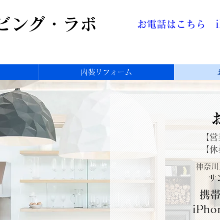
ビング・ラボ
お電話はこちら
内装リフォーム
【営
【休
神奈川県
サ
携
iPho