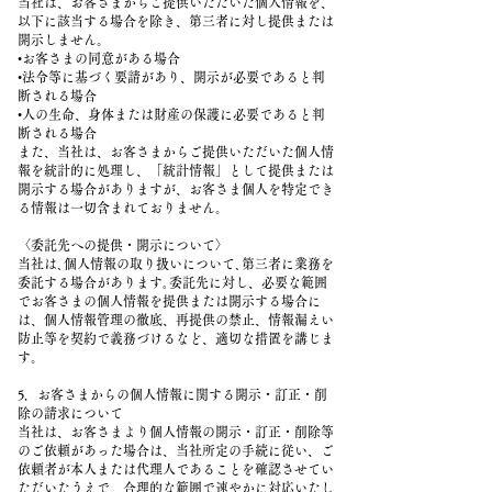
当社は、お客さまからご提供いただいた個人情報を、
以下に該当する場合を除き、第三者に対し提供または
開示しません。
•お客さまの同意がある場合
•法令等に基づく要請があり、開示が必要であると判
断される場合
•人の生命、身体または財産の保護に必要であると判
断される場合
また、当社は、お客さまからご提供いただいた個人情
報を統計的に処理し、「統計情報」として提供または
開示する場合がありますが、お客さま個人を特定でき
る情報は一切含まれておりません。
〈委託先への提供・開示について〉
当社は､個人情報の取り扱いについて､第三者に業務を
委託する場合があります｡委託先に対し、必要な範囲
でお客さまの個人情報を提供または開示する場合に
は、個人情報管理の徹底、再提供の禁止、情報漏えい
防止等を契約で義務づけるなど、適切な措置を講じま
す。
5．お客さまからの個人情報に関する開示・訂正・削
除の請求について
当社は、お客さまより個人情報の開示・訂正・削除等
のご依頼があった場合は、当社所定の手続に従い、ご
依頼者が本人または代理人であることを確認させてい
ただいたうえで、合理的な範囲で速やかに対応いたし