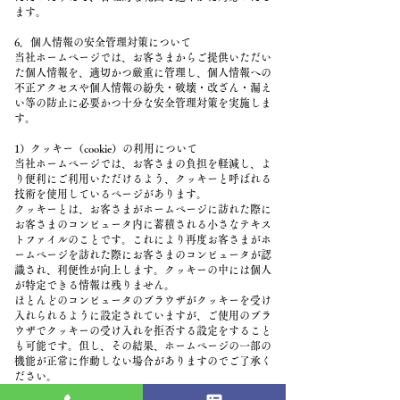
ます。
6．個人情報の安全管理対策について
当社ホームページでは、お客さまからご提供いただい
た個人情報を、適切かつ厳重に管理し、個人情報への
不正アクセスや個人情報の紛失・破壊・改ざん・漏え
い等の防止に必要かつ十分な安全管理対策を実施しま
す。
1）クッキー（cookie）の利用について
当社ホームページでは、お客さまの負担を軽減し、よ
り便利にご利用いただけるよう、クッキーと呼ばれる
技術を使用しているページがあります。
クッキーとは、お客さまがホームページに訪れた際に
お客さまのコンピュータ内に蓄積される小さなテキス
トファイルのことです。これにより再度お客さまがホ
ームページを訪れた際にお客さまのコンピュータが認
識され、利便性が向上します。クッキーの中には個人
が特定できる情報は残りません。
ほとんどのコンピュータのブラウザがクッキーを受け
入れられるように設定されていますが、ご使用のブラ
ウザでクッキーの受け入れを拒否する設定をすること
も可能です。但し、その結果、ホームページの一部の
機能が正常に作動しない場合がありますのでご了承く
ださい。