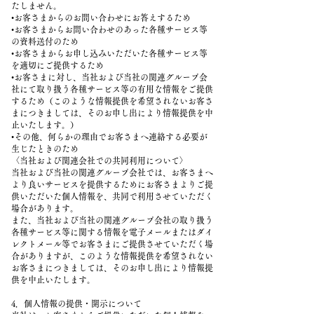
たしません。
•お客さまからのお問い合わせにお答えするため
•お客さまからお問い合わせのあった各種サービス等
の資料送付のため
•お客さまからお申し込みいただいた各種サービス等
を適切にご提供するため
•お客さまに対し、当社および当社の関連グループ会
社にて取り扱う各種サービス等の有用な情報をご提供
するため（このような情報提供を希望されないお客さ
まにつきましては、そのお申し出により情報提供を中
止いたします。）
•その他、何らかの理由でお客さまへ連絡する必要が
生じたときのため
〈当社および関連会社での共同利用について〉
当社および当社の関連グループ会社では、お客さまへ
より良いサービスを提供するためにお客さまよりご提
供いただいた個人情報を、共同で利用させていただく
場合があります。
また、当社および当社の関連グループ会社の取り扱う
各種サービス等に関する情報を電子メールまたはダイ
レクトメール等でお客さまにご提供させていただく場
合がありますが、このような情報提供を希望されない
お客さまにつきましては、そのお申し出により情報提
供を中止いたします。
4．個人情報の提供・開示について